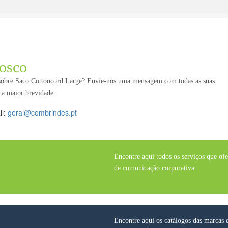
osco
 sobre Saco Cottoncord Large? Envie-nos uma mensagem com todas as suas
 a maior brevidade
il:
geral@combrindes.pt
Encontre aqui todos os serviços que of
de comunicação corporativa
Encontre aqui os catálogos das marcas 