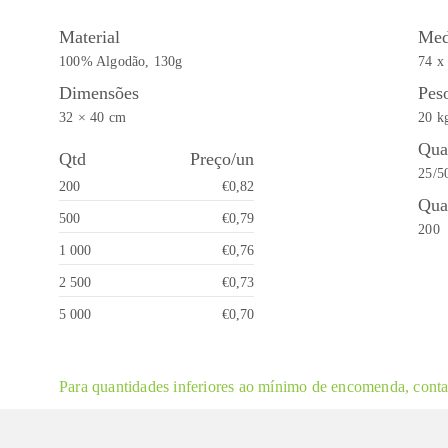
Material
Med
100% Algodão, 130g
74 x
Dimensões
Pes
32 × 40 cm
20 k
Qua
Qtd
Preço/un
25/5
200
€0,82
Qua
500
€0,79
200
1 000
€0,76
2 500
€0,73
5 000
€0,70
Para quantidades inferiores ao mínimo de encomenda, contac