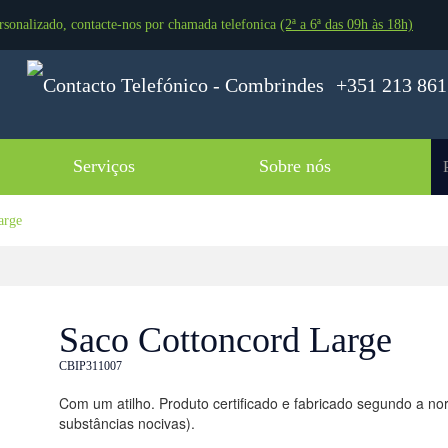
rsonalizado, contacte-nos por chamada telefonica
(2ª a 6ª das 09h às 18h)
+351 213 861 
Serviços
Sobre nós
arge
Saco Cottoncord Large
CBIP311007
Com um atilho. Produto certificado e fabricado segundo a 
substâncias nocivas).