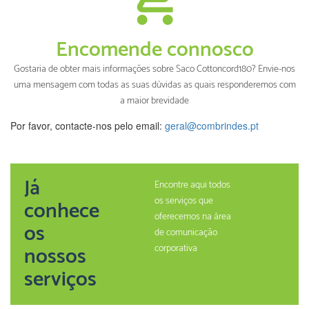
Encomende connosco
Gostaria de obter mais informações sobre Saco Cottoncord180? Envie-nos
uma mensagem com todas as suas dúvidas as quais responderemos com
a maior brevidade
Por favor, contacte-nos pelo email:
geral@combrindes.pt
Já
Encontre aqui todos
os serviços que
conhece
oferecemos na àrea
os
de comunicação
nossos
corporativa
serviços