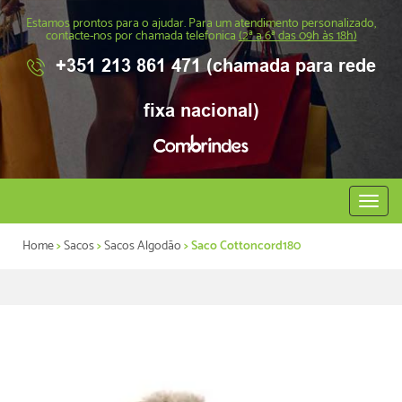
Estamos prontos para o ajudar. Para um atendimento personalizado,
contacte-nos por chamada telefonica
(2ª a 6ª das 09h às 18h)
+351 213 861 471 (chamada para rede
fixa nacional)
Abrir
menu
Home
>
Sacos
>
Sacos Algodão
> Saco Cottoncord180