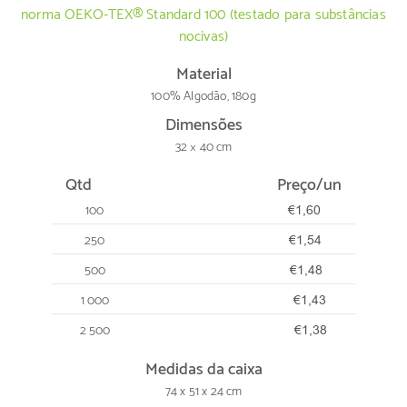
norma OEKO-TEX® Standard 100 (testado para substâncias
nocivas)
Material
100% Algodão, 180g
Dimensões
32 × 40 cm
Qtd
Preço/un
100
€1,60
250
€1,54
500
€1,48
1 000
€1,43
2 500
€1,38
Medidas da caixa
74 x 51 x 24 cm