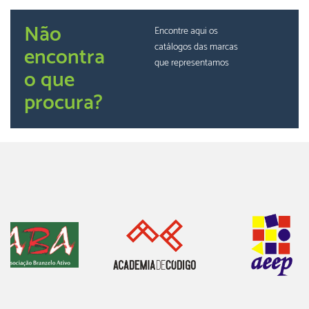
Não
Encontre aqui os
catálogos das marcas
encontra
que representamos
o que
procura?