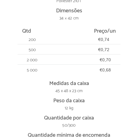
Poliéster 210T
Dimensões
34 × 42 cm
Qtd
Preço/un
200
€0,74
500
€0,72
2 000
€0,70
5 000
€0,68
Medidas da caixa
45 x 48 x 23 cm
Peso da caixa
12 kg
Quantidade por caixa
50/300
Quantidade mínima de encomenda