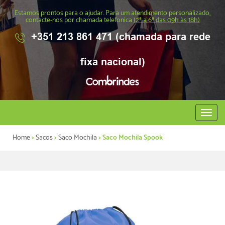
Estamos prontos para o ajudar. Para um atendimento personalizado,
contacte-nos por chamada telefonica
(2ª a 6ª das 09h às 18h)
+351 213 861 471 (chamada para rede
fixa nacional)
Abrir
menu
Home
>
Sacos
>
Saco Mochila
> Saco Mochila Spook