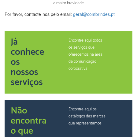
a maior brevidade
Por favor, contacte-nos pelo email:
geral@combrindes.pt
Já
Encontre aqui todos
os serviços que
conhece
oferecemos na àrea
os
de comunicação
nossos
corporativa
serviços
Não
Encontre aqui os
catálogos das marcas
encontra
que representamos
o que