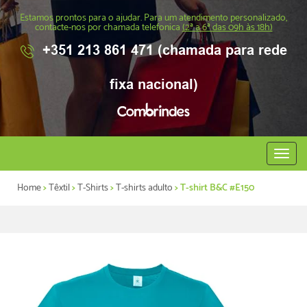
Estamos prontos para o ajudar. Para um atendimento personalizado,
contacte-nos por chamada telefonica
(2ª a 6ª das 09h às 18h)
+351 213 861 471 (chamada para rede
fixa nacional)
Abrir
menu
Home
>
Têxtil
>
T-Shirts
>
T-shirts adulto
> T-shirt B&C #E150