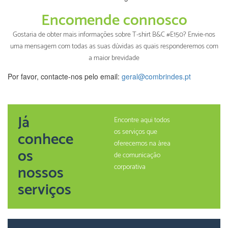
Encomende connosco
Gostaria de obter mais informações sobre T-shirt B&C #E150? Envie-nos
uma mensagem com todas as suas dúvidas as quais responderemos com
a maior brevidade
Por favor, contacte-nos pelo email:
geral@combrindes.pt
Já
Encontre aqui todos
os serviços que
conhece
oferecemos na àrea
os
de comunicação
nossos
corporativa
serviços