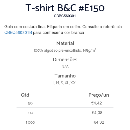
T-shirt B&C #E150
CBBC560301
Gola com costura fina. Etiqueta em cetim. Consulte a referência
CBBC560301B
para conhecer a cor branca
Material
100% algodão pré-encolhido, 145g/m²
Dimensões
N/A
Tamanho
L, M, S, XL, XXL
Qtd
Preço/un
50
€4,42
100
€4,38
1 000
€4,32