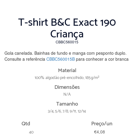
T-shirt B&C Exact 190
Criança
CBBC560015
Gola canelada. Bainhas de fundo e manga com pesponto duplo.
Consulte a referência
CBBC560015B
para conhecer a cor branca
Material
100% algodão pré-encolhido, 185g/m²
Dimensões
N/A
Tamanho
3/4, 5/6, 7/8, 9/11, 12/14
Qtd
Preço/un
40
€4,08