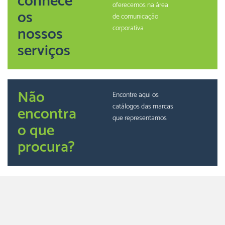
conhece
oferecemos na àrea
os
de comunicação
nossos
corporativa
serviços
Não
Encontre aqui os
catálogos das marcas
encontra
que representamos
o que
procura?