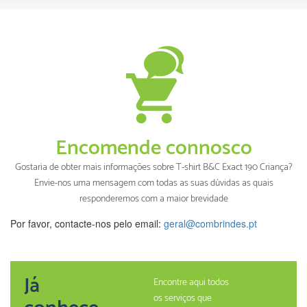
Encomende connosco
Gostaria de obter mais informações sobre T-shirt B&C Exact 190 Criança?
Envie-nos uma mensagem com todas as suas dúvidas as quais
responderemos com a maior brevidade
Por favor, contacte-nos pelo email:
geral@combrindes.pt
Já
Encontre aqui todos
os serviços que