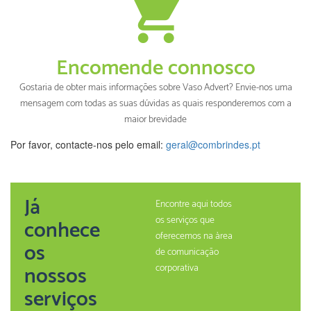
Encomende connosco
Gostaria de obter mais informações sobre Vaso Advert? Envie-nos uma
mensagem com todas as suas dúvidas as quais responderemos com a
maior brevidade
Por favor, contacte-nos pelo email:
geral@combrindes.pt
Já
Encontre aqui todos
os serviços que
conhece
oferecemos na àrea
os
de comunicação
nossos
corporativa
serviços