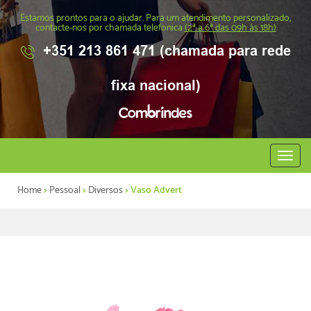
Estamos prontos para o ajudar. Para um atendimento personalizado,
contacte-nos por chamada telefonica
(2ª a 6ª das 09h às 18h)
+351 213 861 471 (chamada para rede
fixa nacional)
Abrir
menu
Home
>
Pessoal
>
Diversos
> Vaso Advert