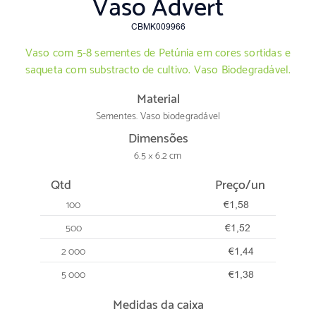
Vaso Advert
CBMK009966
Vaso com 5-8 sementes de Petúnia em cores sortidas e
saqueta com substracto de cultivo. Vaso Biodegradável.
Material
Sementes. Vaso biodegradável
Dimensões
6.5 × 6.2 cm
Qtd
Preço/un
100
€1,58
500
€1,52
2 000
€1,44
5 000
€1,38
Medidas da caixa