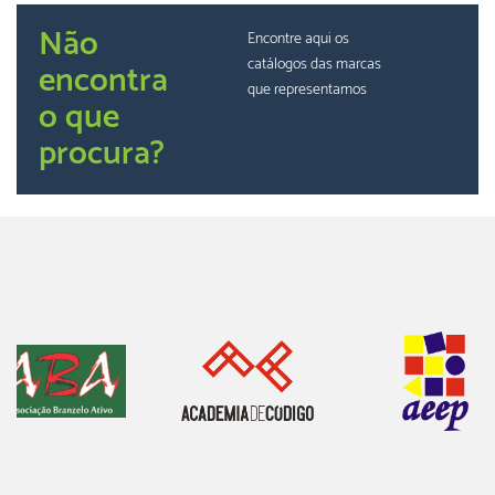
Não
Encontre aqui os
catálogos das marcas
encontra
que representamos
o que
procura?