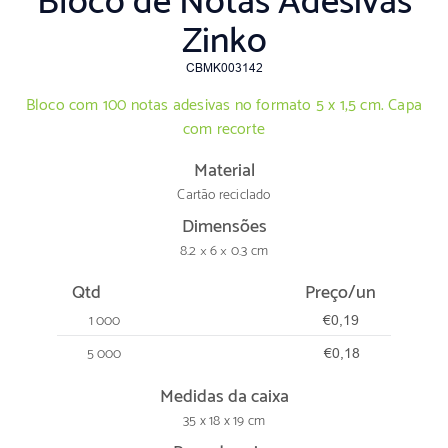
Bloco de Notas Adesivas
Zinko
CBMK003142
Bloco com 100 notas adesivas no formato 5 x 1,5 cm. Capa
com recorte
Material
Cartão reciclado
Dimensões
8.2 × 6 × 0.3 cm
Qtd
Preço/un
1 000
€0,19
5 000
€0,18
Medidas da caixa
35 x 18 x 19 cm