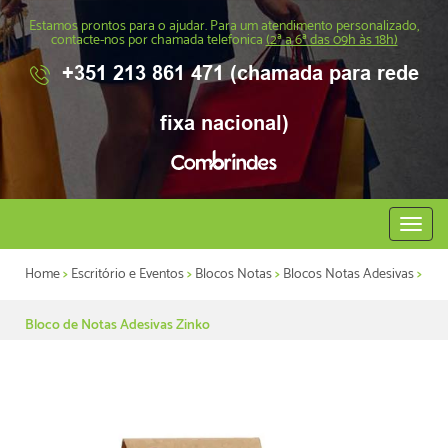
Estamos prontos para o ajudar. Para um atendimento personalizado,
contacte-nos por chamada telefonica
(2ª a 6ª das 09h às 18h)
+351 213 861 471 (chamada para rede
fixa nacional)
Abrir
menu
Home
>
Escritório e Eventos
>
Blocos Notas
>
Blocos Notas Adesivas
>
Bloco de Notas Adesivas Zinko