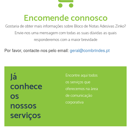
Encomende connosco
Gostaria de obter mais informações sobre Bloco de Notas Adesivas Zinko?
Envie-nos uma mensagem com todas as suas dúvidas as quais
responderemos com a maior brevidade
Por favor, contacte-nos pelo email:
geral@combrindes.pt
Já
Encontre aqui todos
os serviços que
conhece
oferecemos na àrea
os
de comunicação
nossos
corporativa
serviços