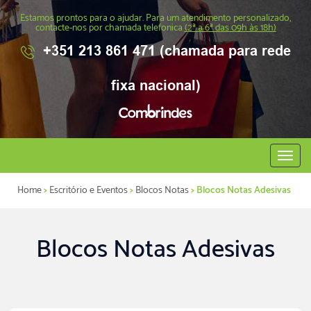
Estamos prontos para o ajudar. Para um atendimento personalizado,
contacte-nos por chamada telefonica
(2ª a 6ª das 09h às 18h)
+351 213 861 471 (chamada para rede
fixa nacional)
Abrir
menu
Home
>
Escritório e Eventos
>
Blocos Notas
> Blocos Notas Adesivas
Blocos Notas Adesivas