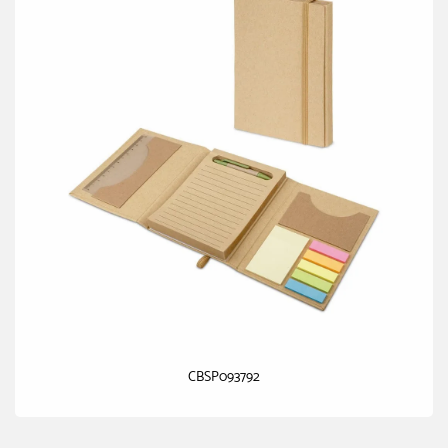
CBSP093792