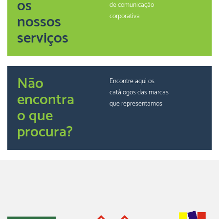
os
de comunicação
nossos
corporativa
serviços
Não
Encontre aqui os
catálogos das marcas
encontra
que representamos
o que
procura?