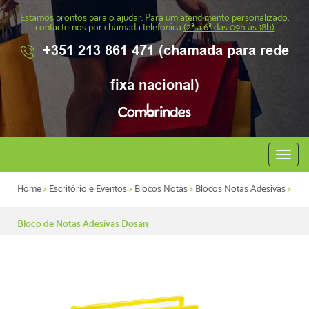
Estamos prontos para o ajudar. Para um atendimento personalizado,
contacte-nos por chamada telefonica
(2ª a 6ª das 09h às 18h)
+351 213 861 471 (chamada para rede
fixa nacional)
Abrir
menu
Home
>
Escritório e Eventos
>
Blocos Notas
>
Blocos Notas Adesivas
>
Bloco de Notas Adesivas Dosan