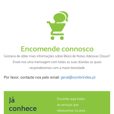
Encomende connosco
Gostaria de obter mais informações sobre Bloco de Notas Adesivas Dosan?
Envie-nos uma mensagem com todas as suas dúvidas as quais
responderemos com a maior brevidade
Por favor, contacte-nos pelo email:
geral@combrindes.pt
Já
Encontre aqui todos
os serviços que
conhece
oferecemos na àrea