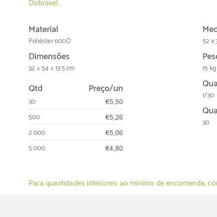
Dobrável.
Material
Med
Poliéster 600D
52 x 
Dimensões
Pes
32 × 54 × 13.5 cm
15 kg
Qua
Qtd
Preço/un
1/30
30
€5,50
Qua
500
€5,26
30
2 000
€5,06
5 000
€4,80
Para quantidades inferiores ao mínimo de encomenda, con