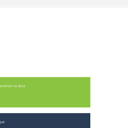
erecemos na àrea
que