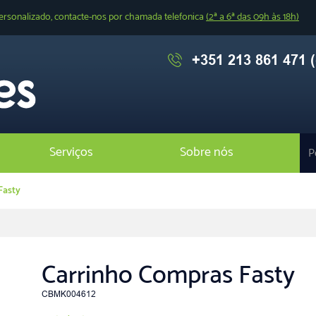
ersonalizado, contacte-nos por chamada telefonica
(2ª a 6ª das 09h às 18h)
+351 213 861 471 (
Serviços
Sobre nós
Fasty
Carrinho Compras Fasty
CBMK004612