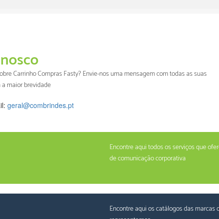
nosco
 sobre Carrinho Compras Fasty? Envie-nos uma mensagem com todas as suas
 a maior brevidade
il:
geral@combrindes.pt
Encontre aqui todos os serviços que of
de comunicação corporativa
Encontre aqui os catálogos das marcas 