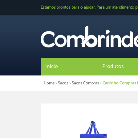
Estamos prontos para o ajudar. Para um atendimento p
Início
Produtos
Home
>
Sacos
>
Sacos Compras
> Carrinho Compras 