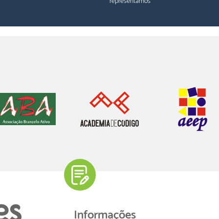
representamos
Informações