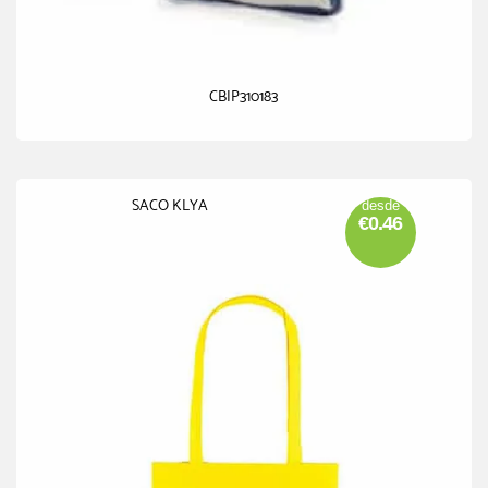
CBIP310183
SACO KLYA
desde
€0.46