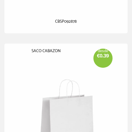
CBSP092878
SACO CABAZON
desde
€0.39