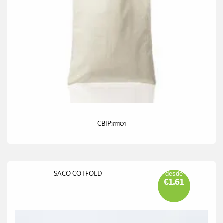
CBIP311101
SACO COTFOLD
desde
€1.61