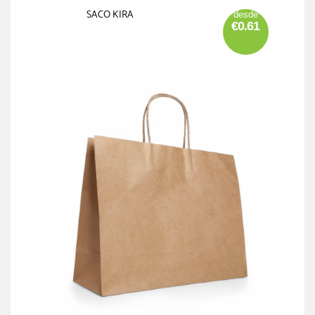
SACO KIRA
desde
€0.61