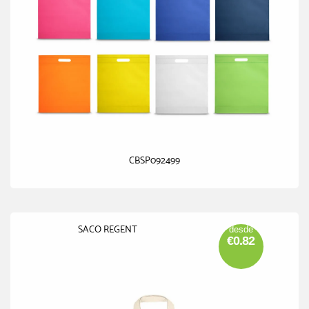
CBSP092499
SACO REGENT
desde
€0.82