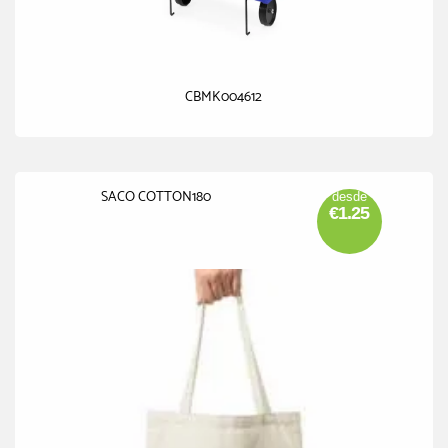
CBMK004612
SACO COTTON180
desde
€1.25