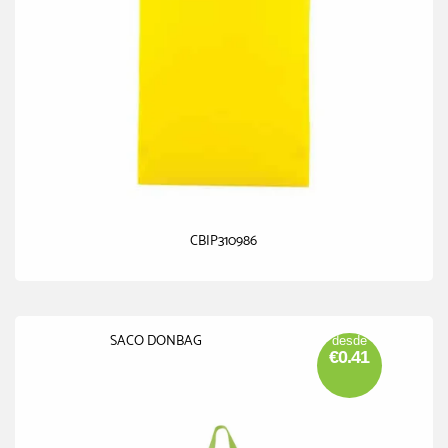
CBIP310986
SACO DONBAG
desde
€0.41