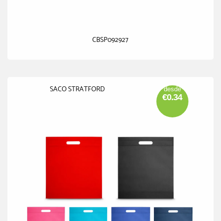
CBSP092927
SACO STRATFORD
desde
€0.34