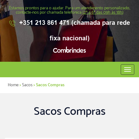
Estamos prontos para o ajudar. Para um atendimento personalizado,
contacte-nos por chamada telefonica
(2ª a 6ª das 09h às 18h)
+351 213 861 471 (chamada para rede
fixa nacional)
Abrir
menu
Home
>
Sacos
> Sacos Compras
Sacos Compras