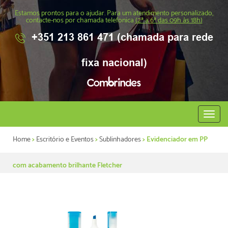
Estamos prontos para o ajudar. Para um atendimento personalizado,
contacte-nos por chamada telefonica
(2ª a 6ª das 09h às 18h)
+351 213 861 471 (chamada para rede
fixa nacional)
Abrir
menu
Home
>
Escritório e Eventos
>
Sublinhadores
> Evidenciador em PP
com acabamento brilhante Fletcher