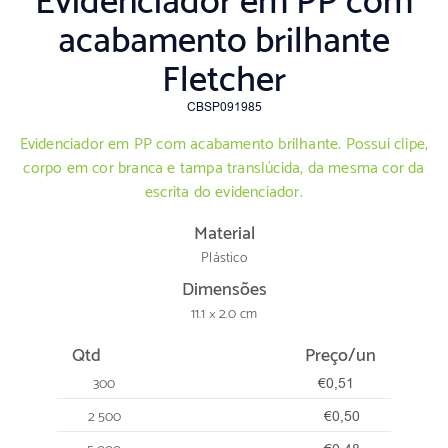
Evidenciador em PP com
acabamento brilhante
Fletcher
CBSP091985
Evidenciador em PP com acabamento brilhante. Possui clipe,
corpo em cor branca e tampa translúcida, da mesma cor da
escrita do evidenciador.
Material
Plástico
Dimensões
11.1 × 2.0 cm
Qtd
Preço/un
300
€0,51
2 500
€0,50