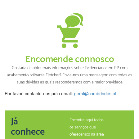
Encomende connosco
Gostaria de obter mais informações sobre Evidenciador em PP com
acabamento brilhante Fletcher? Envie-nos uma mensagem com todas as
suas dúvidas as quais responderemos com a maior brevidade
Por favor, contacte-nos pelo email:
geral@combrindes.pt
Já
Encontre aqui todos
os serviços que
conhece
oferecemos na àrea