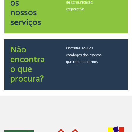
os
de comunicação
nossos
corporativa
serviços
Não
Encontre aqui os
catálogos das marcas
encontra
que representamos
o que
procura?