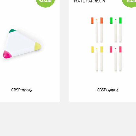
€0.56
€0.4
MATE HARRISON
CBSP091615
CBSP091984