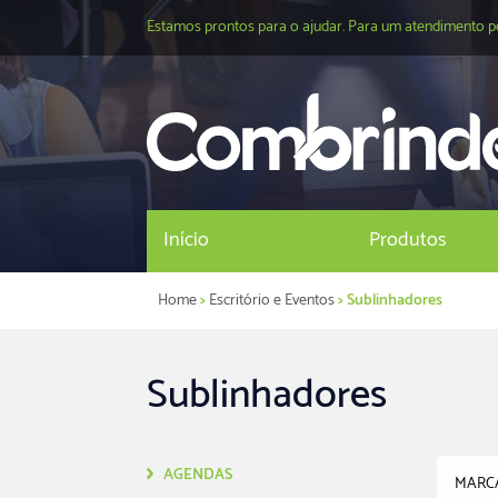
Estamos prontos para o ajudar. Para um atendimento p
Início
Produtos
Home
>
Escritório e Eventos
> Sublinhadores
Sublinhadores
AGENDAS
MARC