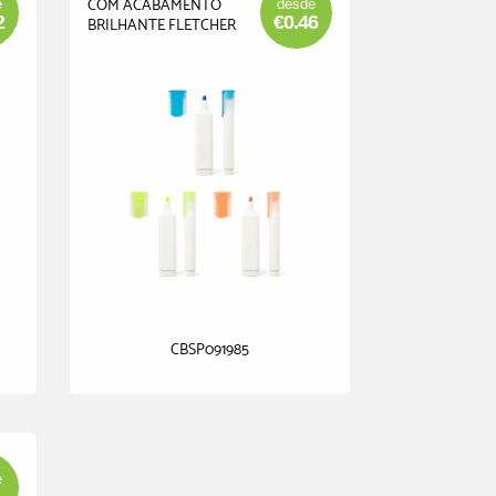
COM ACABAMENTO
e
desde
2
€0.46
BRILHANTE FLETCHER
CBSP091985
e