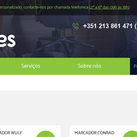
ersonalizado, contacte-nos por chamada telefonica
(2ª a 6ª das 09h às 18h)
+351 213 861 471 (
Serviços
Sobre nós
ADOR WULF
MARCADOR CONRAD