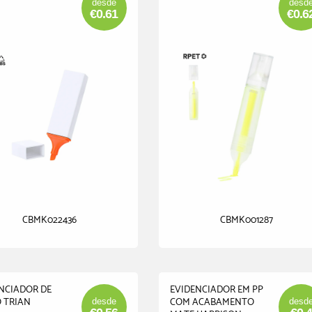
desde
desd
€0.61
€0.6
CBMK022436
CBMK001287
NCIADOR DE
EVIDENCIADOR EM PP
 TRIAN
COM ACABAMENTO
desde
desd