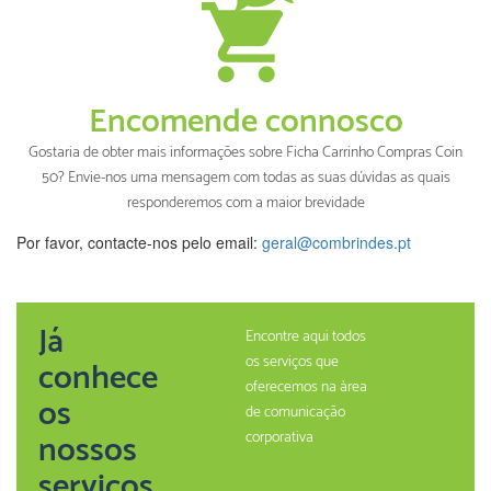
Encomende connosco
Gostaria de obter mais informações sobre Ficha Carrinho Compras Coin
50? Envie-nos uma mensagem com todas as suas dúvidas as quais
responderemos com a maior brevidade
Por favor, contacte-nos pelo email:
geral@combrindes.pt
Já
Encontre aqui todos
os serviços que
conhece
oferecemos na àrea
os
de comunicação
nossos
corporativa
serviços