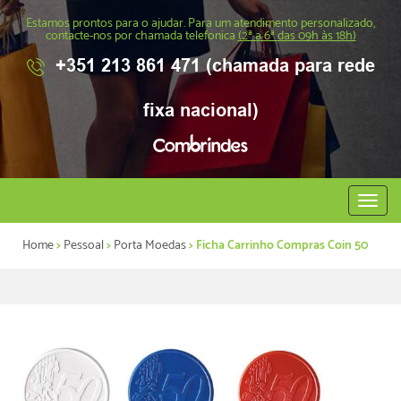
Estamos prontos para o ajudar. Para um atendimento personalizado,
contacte-nos por chamada telefonica
(2ª a 6ª das 09h às 18h)
+351 213 861 471 (chamada para rede
fixa nacional)
Abrir
menu
Home
>
Pessoal
>
Porta Moedas
> Ficha Carrinho Compras Coin 50