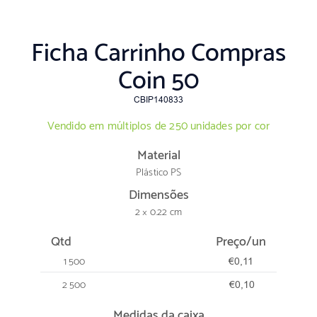
Ficha Carrinho Compras
Coin 50
CBIP140833
Vendido em múltiplos de 250 unidades por cor
Material
Plástico PS
Dimensões
2 × 0.22 cm
Qtd
Preço/un
1 500
€0,11
2 500
€0,10
Medidas da caixa