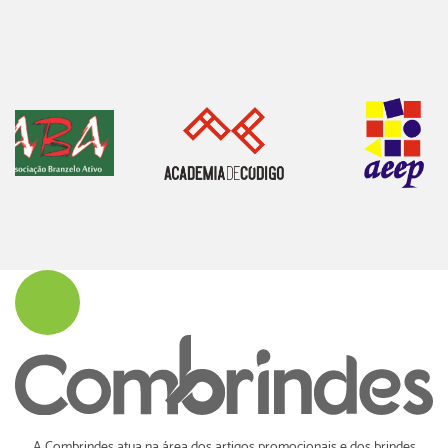
A Combrindes atua na área dos artigos promocionais e dos brindes