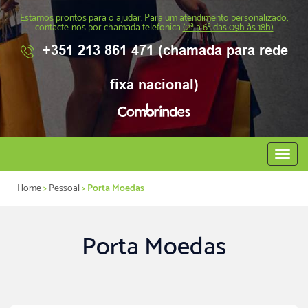
Estamos prontos para o ajudar. Para um atendimento personalizado,
contacte-nos por chamada telefonica
(2ª a 6ª das 09h às 18h)
+351 213 861 471 (chamada para rede
fixa nacional)
Abrir
menu
Home
>
Pessoal
> Porta Moedas
Porta Moedas