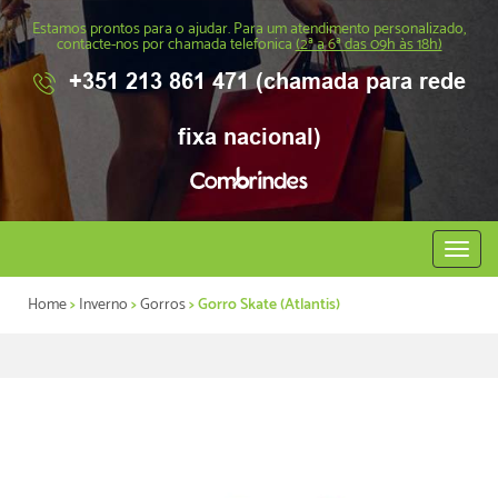
Estamos prontos para o ajudar. Para um atendimento personalizado,
contacte-nos por chamada telefonica
(2ª a 6ª das 09h às 18h)
+351 213 861 471 (chamada para rede
fixa nacional)
Abrir
menu
Home
>
Inverno
>
Gorros
> Gorro Skate (Atlantis)