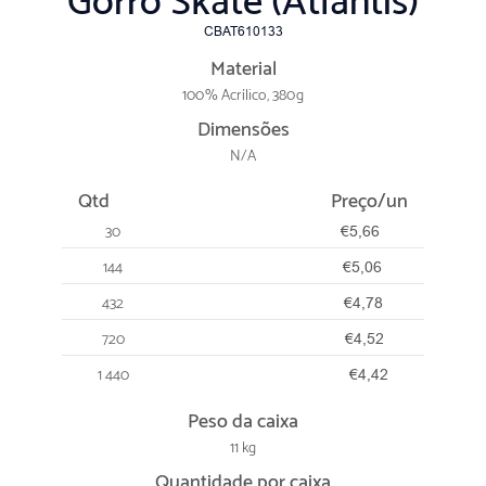
Gorro Skate (Atlantis)
CBAT610133
Material
100% Acrílico, 380g
Dimensões
N/A
Qtd
Preço/un
30
€5,66
144
€5,06
432
€4,78
720
€4,52
1 440
€4,42
Peso da caixa
11 kg
Quantidade por caixa