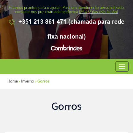
Estamos prontos para o ajudar. Para um atendimento personalizado,
contacte-nos por chamada telefonica
(2ª a 6ª das 09h às 18h)
+351 213 861 471 (chamada para rede
fixa nacional)
Abrir
menu
Home
>
Inverno
> Gorros
Gorros