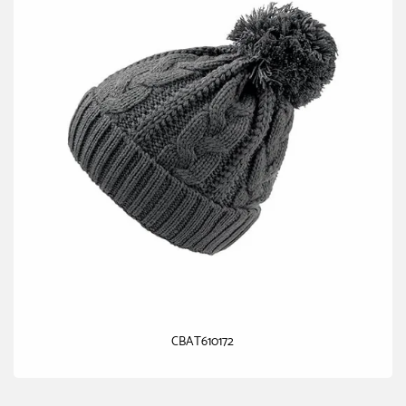
CBAT610172