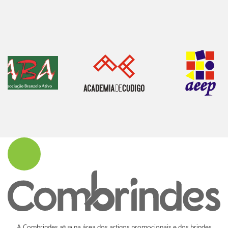
A Combrindes atua na área dos artigos promocionais e dos brindes