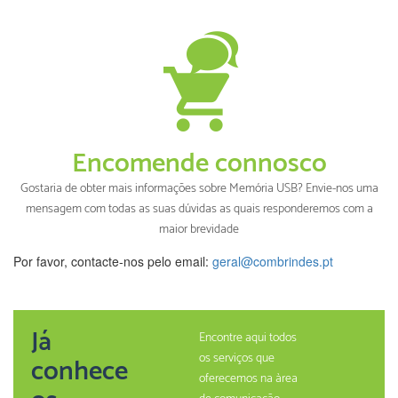
Encomende connosco
Gostaria de obter mais informações sobre Memória USB? Envie-nos uma
mensagem com todas as suas dúvidas as quais responderemos com a
maior brevidade
Por favor, contacte-nos pelo email:
geral@combrindes.pt
Já
Encontre aqui todos
os serviços que
conhece
oferecemos na àrea