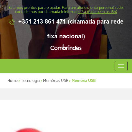
Estamos prontos para o ajudar. Para um atendimento personalizado,
contacte-nos por chamada telefonica
(2ª a 6ª das 09h às 18h)
+351 213 861 471 (chamada para rede
fixa nacional)
Abrir
menu
Home
>
Tecnologia
>
Memórias USB
> Memória USB