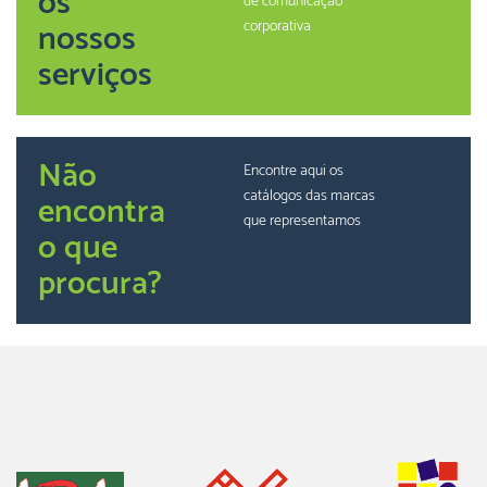
os
de comunicação
nossos
corporativa
serviços
Não
Encontre aqui os
catálogos das marcas
encontra
que representamos
o que
procura?