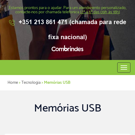
Estamos prontos para o ajudar. Para um atendimento personalizado,
contacte-nos por chamada telefonica
(2ª a 6ª das 09h às 18h)
+351 213 861 471 (chamada para rede
fixa nacional)
Abrir
menu
Home
>
Tecnologia
> Memórias USB
Memórias USB