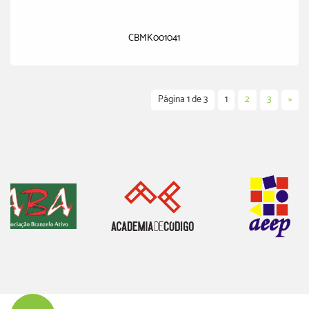
CBMK001041
Página 1 de 3
1
2
3
»