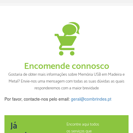
Encomende connosco
Gostaria de obter mais informações sobre Memória USB em Madeira e
Metal? Envie-nos uma mensagem com todas as suas dúvidas as quais
responderemos com a maior brevidade
Por favor, contacte-nos pelo email:
geral@combrindes.pt
Já
Encontre aqui todos
os serviços que