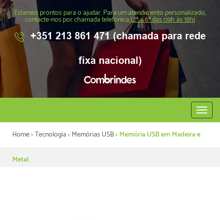
Estamos prontos para o ajudar. Para um atendimento personalizado,
contacte-nos por chamada telefonica
(2ª a 6ª das 09h às 18h)
+351 213 861 471 (chamada para rede
fixa nacional)
Abrir
menu
Home
>
Tecnologia
>
Memórias USB
> Memória USB em Madeira e
Metal