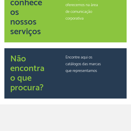
conhece
oferecemos na àrea
os
de comunicação
nossos
corporativa
serviços
Não
Encontre aqui os
catálogos das marcas
encontra
que representamos
o que
procura?