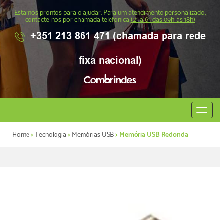
Estamos prontos para o ajudar. Para um atendimento personalizado,
contacte-nos por chamada telefonica
(2ª a 6ª das 09h às 18h)
+351 213 861 471 (chamada para rede
fixa nacional)
Abrir
menu
Home
>
Tecnologia
>
Memórias USB
> Memória USB Redonda