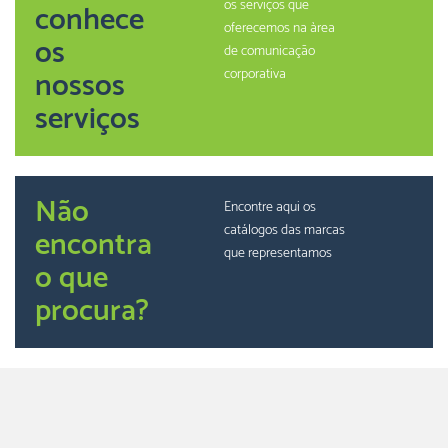
os serviços que
conhece
oferecemos na àrea
os
de comunicação
nossos
corporativa
serviços
Não
Encontre aqui os
catálogos das marcas
encontra
que representamos
o que
procura?