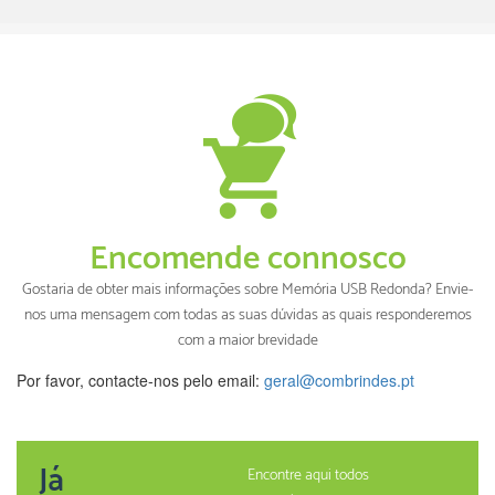
Encomende connosco
Gostaria de obter mais informações sobre Memória USB Redonda? Envie-
nos uma mensagem com todas as suas dúvidas as quais responderemos
com a maior brevidade
Por favor, contacte-nos pelo email:
geral@combrindes.pt
Já
Encontre aqui todos