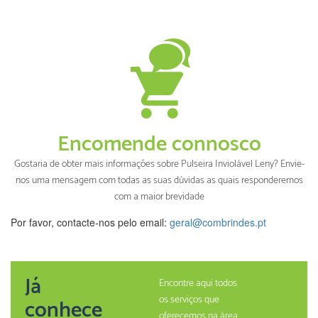
Encomende connosco
Gostaria de obter mais informações sobre Pulseira Inviolável Leny? Envie-
nos uma mensagem com todas as suas dúvidas as quais responderemos
com a maior brevidade
Por favor, contacte-nos pelo email:
geral@combrindes.pt
Já
Encontre aqui todos
os serviços que
conhece
oferecemos na àrea