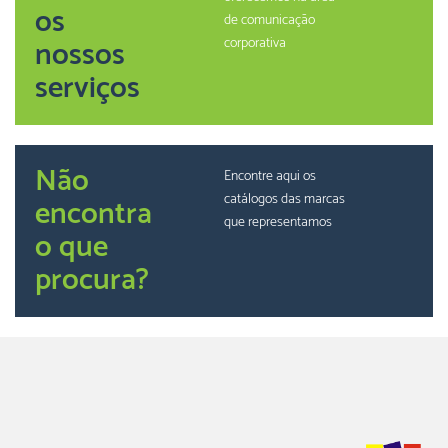
os
de comunicação
nossos
corporativa
serviços
Não
Encontre aqui os
catálogos das marcas
encontra
que representamos
o que
procura?