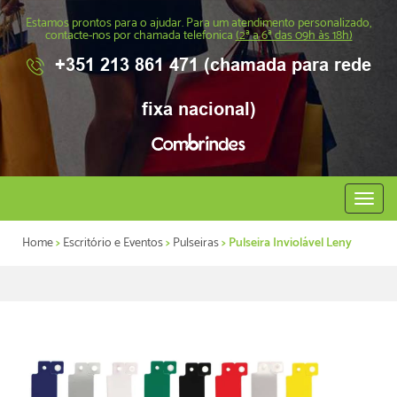
Estamos prontos para o ajudar. Para um atendimento personalizado,
contacte-nos por chamada telefonica
(2ª a 6ª das 09h às 18h)
+351 213 861 471 (chamada para rede
fixa nacional)
Abrir
menu
Home
>
Escritório e Eventos
>
Pulseiras
> Pulseira Inviolável Leny