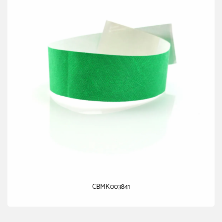
CBMK003841