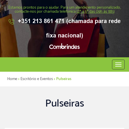
Estamos prontos para o ajudar. Para um atendimento personalizado,
contacte-nos por chamada telefonica
(2ª a 6ª das 09h às 18h)
+351 213 861 471 (chamada para rede
fixa nacional)
Abrir
menu
Home
>
Escritório e Eventos
> Pulseiras
Pulseiras