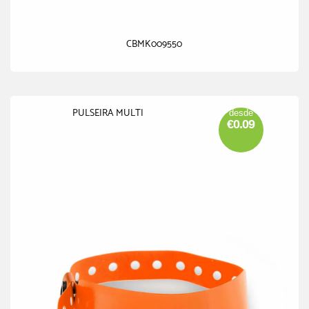
CBMK009550
PULSEIRA MULTI
desde
€0.09