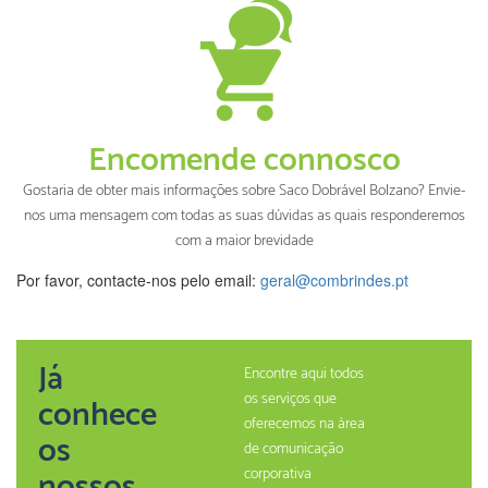
Encomende connosco
Gostaria de obter mais informações sobre Saco Dobrável Bolzano? Envie-
nos uma mensagem com todas as suas dúvidas as quais responderemos
com a maior brevidade
Por favor, contacte-nos pelo email:
geral@combrindes.pt
Já
Encontre aqui todos
os serviços que
conhece
oferecemos na àrea
os
de comunicação
nossos
corporativa