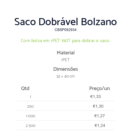
Saco Dobrável Bolzano
CBSP092934
Com bolsa em rPET 190T para dobrar o saco.
Material
rPET
Dimensões
32 × 40 cm
Qtd
Preço/un
1
€1,33
250
€1,30
1 000
€1,27
2 500
€1,24