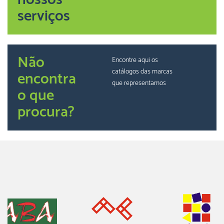
serviços
Não
Encontre aqui os
catálogos das marcas
encontra
que representamos
o que
procura?