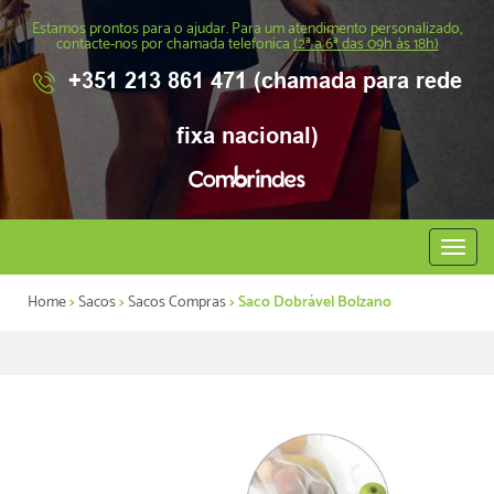
Estamos prontos para o ajudar. Para um atendimento personalizado,
contacte-nos por chamada telefonica
(2ª a 6ª das 09h às 18h)
+351 213 861 471 (chamada para rede
fixa nacional)
Abrir
menu
Home
>
Sacos
>
Sacos Compras
> Saco Dobrável Bolzano