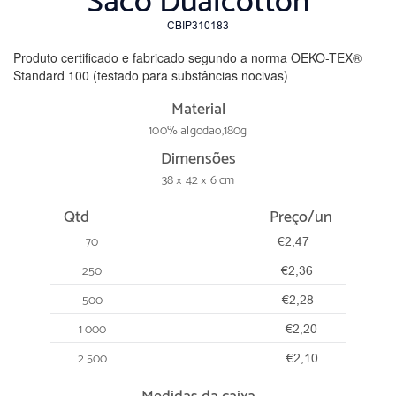
Saco Dualcotton
CBIP310183
Produto certificado e fabricado segundo a norma OEKO-TEX®
Standard 100 (testado para substâncias nocivas)
Material
100% algodão,180g
Dimensões
38 × 42 × 6 cm
Qtd
Preço/un
70
€2,47
250
€2,36
500
€2,28
1 000
€2,20
2 500
€2,10