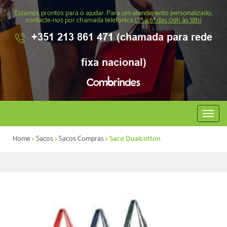
Estamos prontos para o ajudar. Para um atendimento personalizado,
contacte-nos por chamada telefonica
(2ª a 6ª das 09h às 18h)
+351 213 861 471 (chamada para rede
fixa nacional)
Abrir
menu
Home
>
Sacos
>
Sacos Compras
> Saco Dualcotton