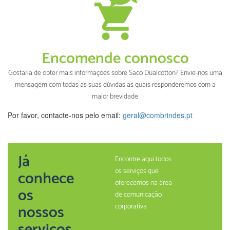
Encomende connosco
Gostaria de obter mais informações sobre Saco Dualcotton? Envie-nos uma
mensagem com todas as suas dúvidas as quais responderemos com a
maior brevidade
Por favor, contacte-nos pelo email:
geral@combrindes.pt
Já
Encontre aqui todos
os serviços que
conhece
oferecemos na àrea
os
de comunicação
nossos
corporativa
serviços