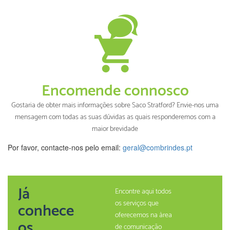
Encomende connosco
Gostaria de obter mais informações sobre Saco Stratford? Envie-nos uma
mensagem com todas as suas dúvidas as quais responderemos com a
maior brevidade
Por favor, contacte-nos pelo email:
geral@combrindes.pt
Já
Encontre aqui todos
os serviços que
conhece
oferecemos na àrea
os
de comunicação