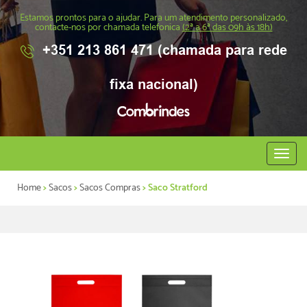
Estamos prontos para o ajudar. Para um atendimento personalizado,
contacte-nos por chamada telefonica
(2ª a 6ª das 09h às 18h)
+351 213 861 471 (chamada para rede
fixa nacional)
Abrir
menu
Home
>
Sacos
>
Sacos Compras
> Saco Stratford