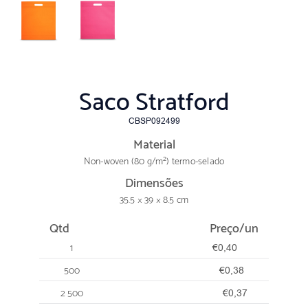
Saco Stratford
CBSP092499
Material
Non-woven (80 g/m²) termo-selado
Dimensões
35.5 × 39 × 8.5 cm
Qtd
Preço/un
1
€0,40
500
€0,38
2 500
€0,37