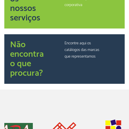
nossos
corporativa
serviços
Não
Encontre aqui os
catálogos das marcas
encontra
que representamos
o que
procura?