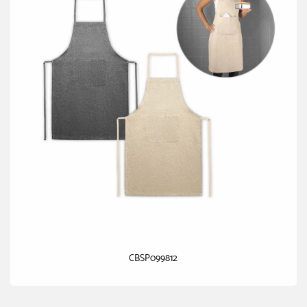
CBSP099812