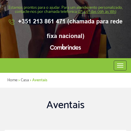
Estamos prontos para o ajudar. Para um atendimento personalizado,
contacte-nos por chamada telefonica
(2ª a 6ª das 09h às 18h)
+351 213 861 471 (chamada para rede
fixa nacional)
Abrir
menu
Home
>
Casa
> Aventais
Aventais