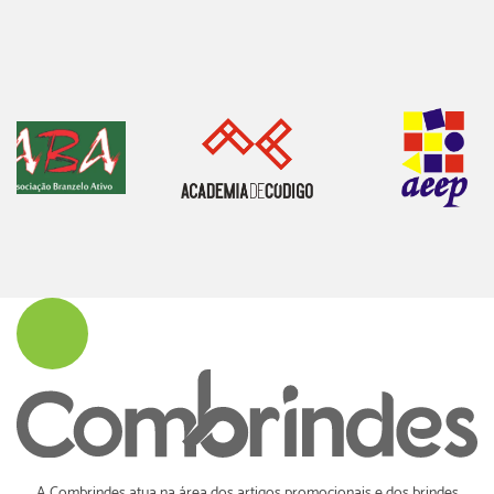
A Combrindes atua na área dos artigos promocionais e dos brindes