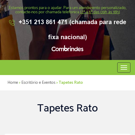
Estamos prontos para o ajudar. Para um atendimento personalizado,
contacte-nos por chamada telefonica
(2ª a 6ª das 09h às 18h)
+351 213 861 471 (chamada para rede
fixa nacional)
Abrir
menu
Home
>
Escritório e Eventos
> Tapetes Rato
Tapetes Rato