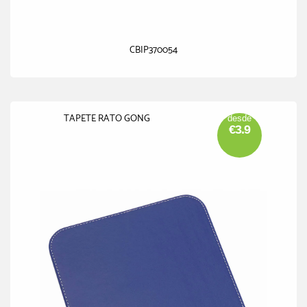
CBIP370054
TAPETE RATO GONG
desde
€3.9