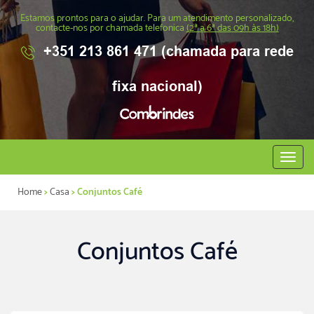
Estamos prontos para o ajudar. Para um atendimento personalizado,
contacte-nos por chamada telefonica
(2ª a 6ª das 09h às 18h)
+351 213 861 471 (chamada para rede
fixa nacional)
Abrir
menu
Home
>
Casa
> Conjuntos Café
Conjuntos Café