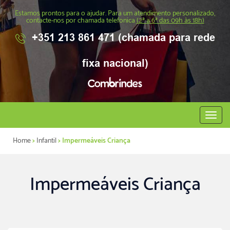
Estamos prontos para o ajudar. Para um atendimento personalizado,
contacte-nos por chamada telefonica
(2ª a 6ª das 09h às 18h)
+351 213 861 471 (chamada para rede
fixa nacional)
Abrir
menu
Home
>
Infantil
> Impermeáveis Criança
Impermeáveis Criança