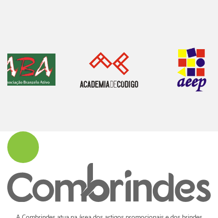
A Combrindes atua na área dos artigos promocionais e dos brindes