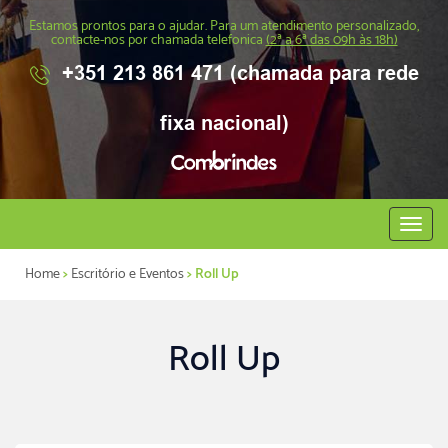
Estamos prontos para o ajudar. Para um atendimento personalizado,
contacte-nos por chamada telefonica
(2ª a 6ª das 09h às 18h)
+351 213 861 471 (chamada para rede
fixa nacional)
Abrir
menu
Home
>
Escritório e Eventos
> Roll Up
Roll Up