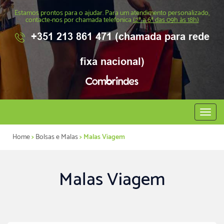
Estamos prontos para o ajudar. Para um atendimento personalizado,
contacte-nos por chamada telefonica
(2ª a 6ª das 09h às 18h)
+351 213 861 471 (chamada para rede
fixa nacional)
Abrir
menu
Home
>
Bolsas e Malas
> Malas Viagem
Malas Viagem