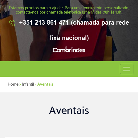
Estamos prontos para o ajudar. Para um atendimento personalizado,
contacte-nos por chamada telefonica
(2ª a 6ª das 09h às 18h)
+351 213 861 471 (chamada para rede
fixa nacional)
Abrir
menu
Home
>
Infantil
> Aventais
Aventais