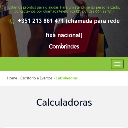
Estamos prontos para o ajudar. Para um atendimento personalizado,
contacte-nos por chamada telefonica
(2ª a 6ª das 09h às 18h)
+351 213 861 471 (chamada para rede
fixa nacional)
Abrir
menu
Home
>
Escritório e Eventos
> Calculadoras
Calculadoras