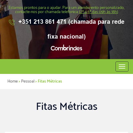
Estamos prontos para o ajudar. Para um atendimento personalizado,
contacte-nos por chamada telefonica
(2ª a 6ª das 09h às 18h)
+351 213 861 471 (chamada para rede
fixa nacional)
Abrir
menu
Home
>
Pessoal
> Fitas Métricas
Fitas Métricas